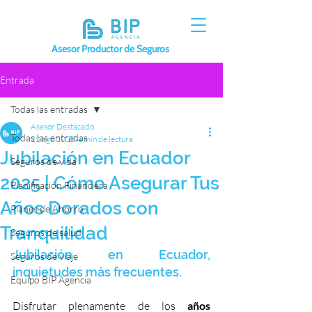
Asesor Productor de Seguros
Entrada
Todas las entradas
Asesor Destacado
Todas las entradas
22 ago 2025
4 min de lectura
Jubilación en Ecuador
Seguros de vida
2025 | Cómo Asegurar Tus
Planificación Financiera
Años Dorados con
Planes de Ahorro
Tranquilidad
Seguros de salud
Jubilación en Ecuador, 
Seguros de viaje
inquietudes más frecuentes. 
Equipo BIP Agencia
Disfrutar plenamente de los 
años 