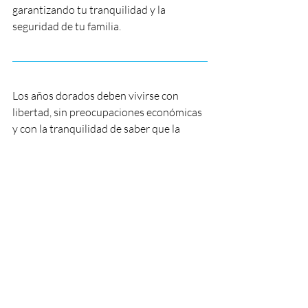
garantizando tu tranquilidad y la 
seguridad de tu familia.
Los años dorados deben vivirse con 
libertad, sin preocupaciones económicas 
y con la tranquilidad de saber que la 
familia está protegida. Planificar con 
anticipación y complementar el sistema 
público con un 
seguro de vida + 
ahorro
 es la mejor decisión para 
garantizar una jubilación plena y 
anticipada.
👉 Si deseas conocer cómo diseñar un 
plan a tu medida y asegurar tu futuro con 
estabilidad y confianza, 
contáctanos hoy 