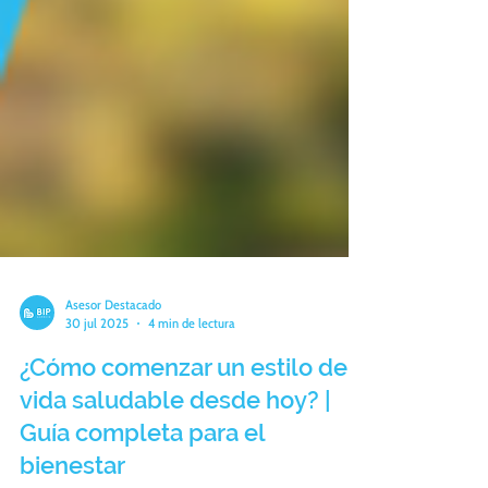
Asesor Destacado
30 jul 2025
4 min de lectura
¿Cómo comenzar un estilo de
vida saludable desde hoy? |
Guía completa para el