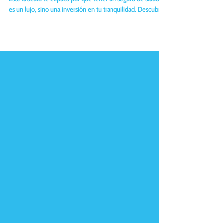
te cuenta (y deberías saber)
¿Sabes qué harías en una emergencia médica sin respaldo?
Este artículo te explica por qué tener un seguro de salud no
es un lujo, sino una inversión en tu tranquilidad. Descubre
cómo estos planes pueden proteger a tu familia, adaptarse
a tus necesidades y ahorrarte preocupaciones… y dinero.