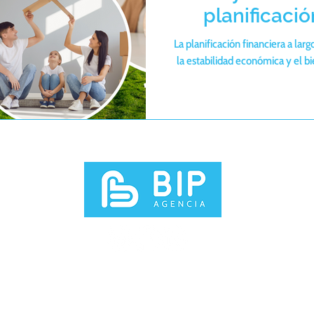
planificació
La planificación financiera a larg
la estabilidad económica y el bie
e nosotros
Dirección
ia
es una
marca
Principal:
Edifi
ecializada en la
Bedford - Av. 
n de seguros de
Ignacio San Mar
, viajes y vida.
Quito 170147 