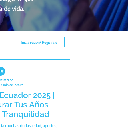
a de vida.
Inicia sesión/ Regístrate
Destacado
4 min de lectura
 Ecuador 2025 |
rar Tus Años
 Tranquilidad
rta muchas dudas: edad, aportes,