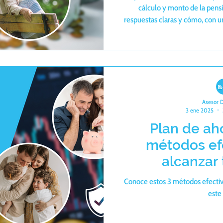
cálculo y monto de la pensi
respuestas claras y cómo, con u
complementar tus ingresos, garan
a una jubilación anticipada para
dor
Asesor 
3 ene 2025
Plan de aho
métodos ef
alcanzar
Conoce estos 3 métodos efectiv
este