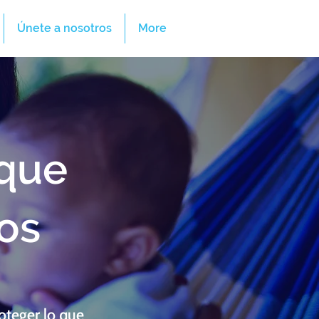
Únete a nosotros
More
 que
os
oteger lo que