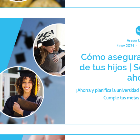
Asesor 
4 nov 2024
Cómo asegura
de tus hijos | 
ah
¡Ahorra y planifica la universidad
Cumple tus metas j