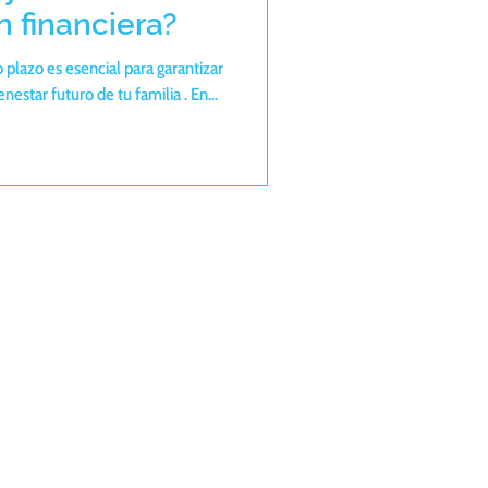
n financiera?
o plazo es esencial para garantizar
nestar futuro de tu familia . En...
cio Russell
República Oe3-30 e
ía | Piso 4
- Ecuador