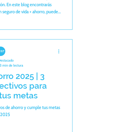
ón. En este blog encontrarás
n seguro de vida + ahorro, puedes
tizar estabilidad y hasta acceder
 disfrutar plenamente de tus años
ados.
Destacado
3 min de lectura
rro 2025 | 3
ectivos para
 tus metas
os de ahorro y cumple tus metas
 2025