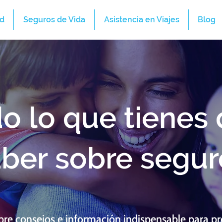
d
Seguros de Vida
Asistencia en Viajes
Blog
o lo que tienes
aber sobre segur
re consejos e información indispensable para pr