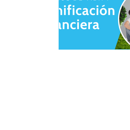
Sobr
BIP Agenc
registrada
, esp
comercializació
asistencia
médica