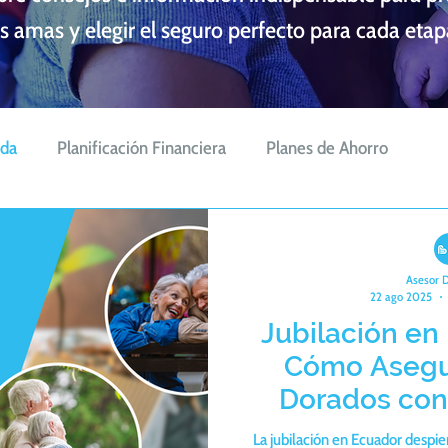
 amas y elegir el seguro perfecto para cada etap
ida
Planificación Financiera
Planes de Ahorro
de viaje
Equipo BIP Agencia
Asesor 
22 ago 2025
Jubilación en
Cómo Asegu
Dorados con
La jubilación en Ecuador despie