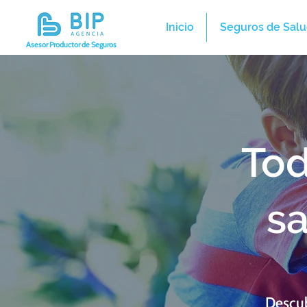
Inicio
Seguros de Salu
Asesor Productor de Seguros
Tod
s
Descub