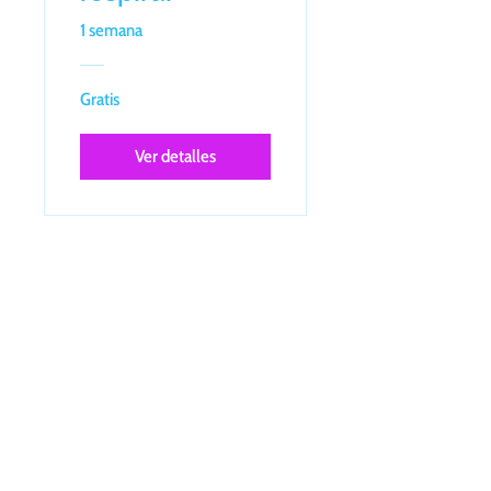
1 semana
Gratis
Ver detalles
Sobre nosotros
BIP Agencia
es una
marca registrada
,
especializada en la comercialización de
seguros de asistencia
médica, viajes y
vida.