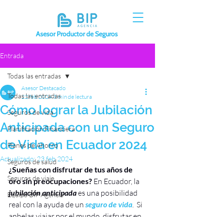
Asesor Productor de Seguros
Entrada
Todas las entradas
Asesor Destacado
Todas las entradas
22 feb 2024
3 min de lectura
Cómo lograr la Jubilación
Seguros de vida
Anticipada con un Seguro
Planificación Financiera
de Vida en Ecuador 2024
Planes de Ahorro
Actualizado:
23 feb 2024
Seguros de salud
¿Sueñas con disfrutar de tus años de 
Seguros de viaje
oro sin preocupaciones?
 En Ecuador, la
jubilación anticipada
 es una posibilidad 
Equipo BIP Agencia
real con la ayuda de un
 seguro de vida
.  Si 
anhelas viajar por el mundo, disfrutar en 