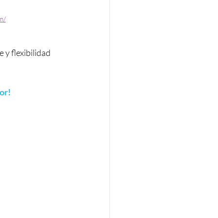
m/
y flexibilidad 
or!