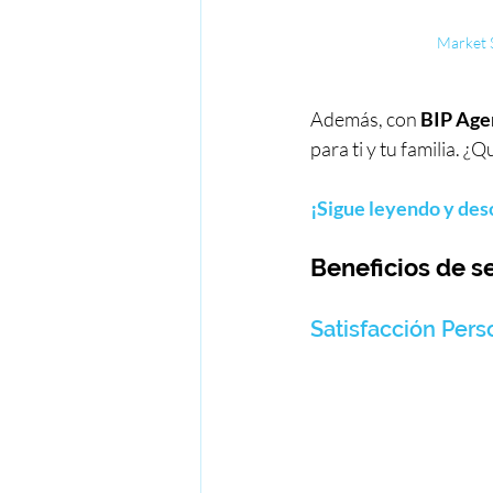
Market S
Además, con 
BIP Age
para ti y tu familia. ¿
¡Sigue leyendo y des
Beneficios de s
Satisfacción Pers