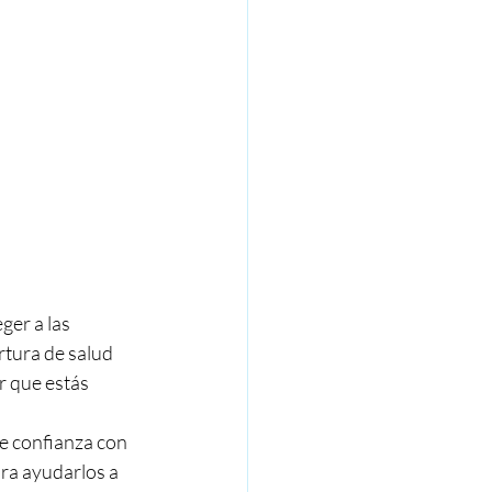
ger a las 
tura de salud 
r que estás 
de confianza con 
ara ayudarlos a 