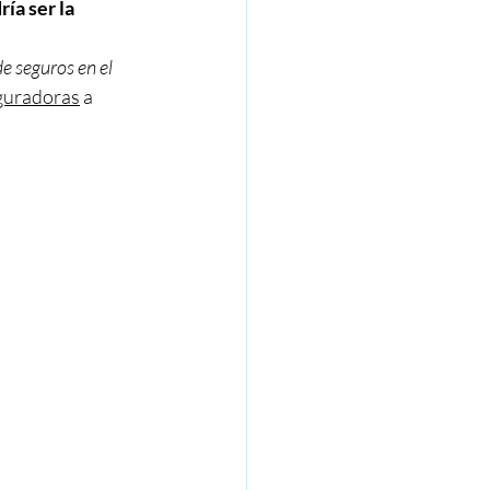
ía ser la 
e seguros en el 
eguradoras
 a 