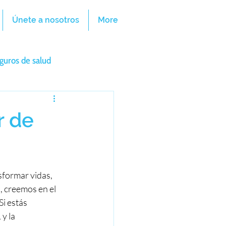
Únete a nosotros
More
guros de salud
r de
formar vidas, 
, creemos en el 
i estás 
y la 